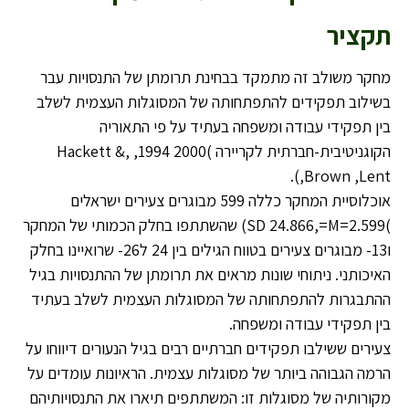
תקציר
מחקר משולב זה מתמקד בבחינת תרומתן של התנסויות עבר
בשילוב תפקידים להתפתחותה של המסוגלות העצמית לשלב
בין תפקידי עבודה ומשפחה בעתיד על פי התאוריה
הקוגניטיבית-חברתית לקריירה )2000 1994, ,Hackett &
,Brown ,Lent).
אוכלוסיית המחקר כללה 599 מבוגרים צעירים ישראלים
)2.599=SD 24.866,=M) שהשתתפו בחלק הכמותי של המחקר
ו13- מבוגרים צעירים בטווח הגילים בין 24 ל26- שרואיינו בחלק
האיכותני. ניתוחי שונות מראים את תרומתן של ההתנסויות בגיל
ההתבגרות להתפתחותה של המסוגלות העצמית לשלב בעתיד
בין תפקידי עבודה ומשפחה.
צעירים ששילבו תפקידים חברתיים רבים בגיל הנעורים דיווחו על
הרמה הגבוהה ביותר של מסוגלות עצמית. הראיונות עומדים על
מקורותיה של מסוגלות זו: המשתתפים תיארו את התנסויותיהם