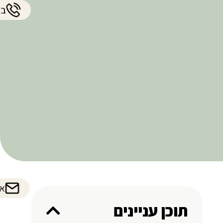
בט
אי
תוכן עניינים