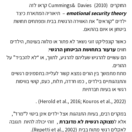
החוקרים Cummings& Davies (2010) קראו לזה
emotional security theory
– תיאוריה המתארת כיצד
ילדים “קוראים” את האווירה הרגשית בבית ומפתחים תחושת
ביטחון או איום בהתאם.
כאשר קונפליקט זוגי נשאר לא פתור או מלווה בעוינות, הילדים
חווים
ערעור בתחושת הביטחון הרגשי
:
הם עשויים להרגיש שעליהם להרגיע, לתווך, או “לא להכביד” על
ההורים.
מתח מתמשך בין הורים נמצא קשור לעלייה בתסמינים רגשיים
והתנהגותיים בילדים , כמו חרדה, תלות, כעס, קושי בוויסות
רגשי או בעיות חברתיות
(Herold et al., 2016; Kouros et al., 2022) .
במקרים רבים, בעיות התנהגות אצל ילדים אינן ביטוי ל“מרד”,
אלא ל
מצוקה רגשית לא מדוברת
, זוהי יכולה להיות תגובה
לאקלים רגשי מתוח בבית (Repetti et al., 2002).