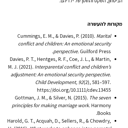
הביטחון, השקט והחוסן של ילדיהם.
מקור
ות להעשרה
Cummings, E. M., & Davies, P. (2010).
Marital
conflict and children: An emotional security
perspective.
Guilford Press.
Davies, P. T., Hentges, R. F., Coe, J. L., & Martin,
M. J. (2021).
Interparental conflict and children’s
adjustment: An emotional security perspective.
Child Development, 92
(2), 581–597.
https://doi.org/10.1111/cdev.13455
Gottman, J. M., & Silver, N. (2015).
The seven
principles for making marriage work.
Harmony
Books.
Harold, G. T., Acquah, D., Sellers, R., & Chowdry,