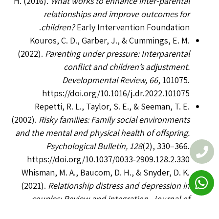
H. (2016).
What works to enhance inter-parental
relationships and improve outcomes for
children?
Early Intervention Foundation.
Kouros, C. D., Garber, J., & Cummings, E. M.
(2022).
Parenting under pressure: Interparental
conflict and children’s adjustment.
Developmental Review, 66
, 101075.
https://doi.org/10.1016/j.dr.2022.101075
Repetti, R. L., Taylor, S. E., & Seeman, T. E.
(2002).
Risky families: Family social environments
and the mental and physical health of offspring.
Psychological Bulletin, 128
(2), 330–366.
https://doi.org/10.1037/0033-2909.128.2.330
Whisman, M. A., Baucom, D. H., & Snyder, D. K.
(2021).
Relationship distress and depression in
couples: Review and integration.
Journal of
Marital and Family Therapy, 47
(2), 409–423.