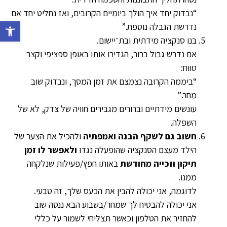
“נבדוק יחד איך הולך ביומיים הקרובים, ואז נחליט יחד אם
פתח סרג
נדרשת הגבלה נוספת.”
בנו סנקציה מידתית ובת־יישום.
אם נדרש גבול ברור, הגדירו אותו באופן ספציפי וקצר
טווח:
“ביממה הקרובה נצמצם את זמן המסך, ונבדוק שוב
מחר.”
עונשים מידתיים וברורים מגבירים חוויה של צדק, לא של
השפלה.
חשוב גם לשקף הבנה ואמפתיה
ולהכיל את הצער של
הילד מעצם הסנקציה שהופעלה נגדו
ולאפשר לו זמן
תיקון וזכייה מחודשת
באותו חפץ/פעילות שנלקחה
ממנו.
לדוגמה, אני יכולה להבין את הכעס שלך, זה טבעי.
אני יכולה להבטיח לך שמחר/בשבוע הבא ננסה שוב
להחזיר את הטלפון וכאשר תצליחי לשמור על כללי