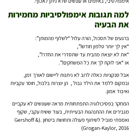
אימפולסיבי, באיומים או עונשים שלא ניתן לאכוף.
למה תגובות אימפולסיביות מחמירות
את הבעיה
ברגעים של תסכול, הורה עלול “לשלוף מהמותן”:
“אין לך יותר טלפון חודש!”,
“את לא יוצאת מהבית עד שתסדרי את החדר!”,
או “אני לוקח לך את כל המשחקים!”.
אבל סנקציות כאלה לרוב לא ניתנות ליישום לאורך זמן,
ובמקום ללמד את הילד גבול , הן יוצרות בלבול, חוסר עקביות
ואיבוד אמון.
המחקר בפסיכולוגיה התפתחותית מראה שעונשים לא עקביים
מגבירים את ההתנהגות הבעייתית, בעוד ששיח עקבי, שקוף
ואמפתי מוביל לשיתוף פעולה ותחושת ביטחון .(Gershoff &
Grogan-Kaylor, 2016)