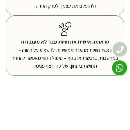
ולהתאים את עצמך לפרק החדש.
טראומה אישית או חוויות עבר לא מעובדות
כאשר חוויות מהעבר ממשיכות להשפיע על ההווה –
במחשבות, ברגשות או בגוף – טיפול רגשי מאפשר להחזיר
תחושת ביטחון, שליטה ורצף פנימי.
לצאת למסע של צמיחה והתפתחות
אישית
מרחב אישי תומך בו ניתן להבין לעומק רגשות, קשיים ודפוסי
התנהגות ולפתח דרכי התמודדות מיטיבות.