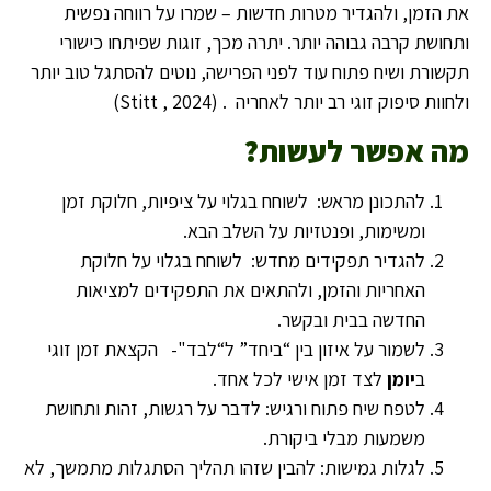
את הזמן, ולהגדיר מטרות חדשות – שמרו על רווחה נפשית
ותחושת קרבה גבוהה יותר. יתרה מכך, זוגות שפיתחו כישורי
תקשורת ושיח פתוח עוד לפני הפרישה, נוטים להסתגל טוב יותר
ולחוות סיפוק זוגי רב יותר לאחריה . (Stitt , 2024)
מה אפשר לעשות
?
להתכונן מראש: לשוחח בגלוי על ציפיות, חלוקת זמן
ומשימות, ופנטזיות על השלב הבא.
להגדיר תפקידים מחדש: לשוחח בגלוי על חלוקת
האחריות והזמן, ולהתאים את התפקידים למציאות
החדשה בבית ובקשר.
לשמור על איזון בין “ביחד” ל“לבד"- הקצאת זמן זוגי
ב
יומן
לצד זמן אישי לכל אחד.
לטפח שיח פתוח ורגיש: לדבר על רגשות, זהות ותחושת
משמעות מבלי ביקורת.
לגלות גמישות: להבין שזהו תהליך הסתגלות מתמשך, לא