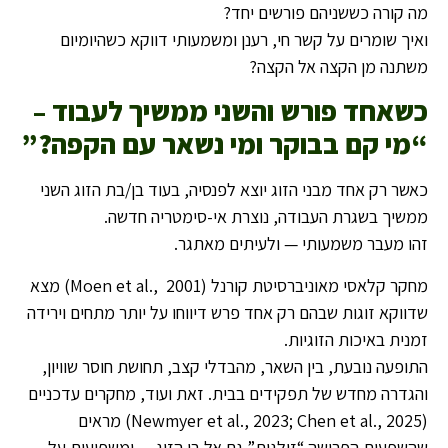
מה קורה כששניהם פורשים יחד?
ואיך שומרים על קשר חי, רענן ומשמעותי דווקא כשהיומיום
משתנה מן הקצה אל הקצה?
כשאחד פורש והשני ממשיך לעבוד –
“מי קם בבוקר ומי נשאר עם הקפה
?”
כאשר רק אחד מבני הזוג יוצא לפנסיה, בעוד בן/בת הזוג השני
ממשיך בשגרת העבודה, נוצרת אי-סימטריה חדשה.
זהו מעבר משמעותי — ולעיתים מאתגר.
מחקר קלאסי מאוניברסיטת קורנל (Moen et al., 2001) מצא
שדווקא זוגות שבהם רק אחד פרש דיווחו על יותר מתחים וירידה
זמנית באיכות הזוגיות.
התופעה נובעת, בין השאר, מהבדלי קצב, תחושת חוסר שוויון,
והגדרה מחדש של תפקידים בבית. זאת ועוד, מחקרים עדכניים
(Newmyer et al., 2023; Chen et al., 2025) מראים
שהשפעות הפרישה “זולגות” גם אל בן הזוג — ומשפיעות על