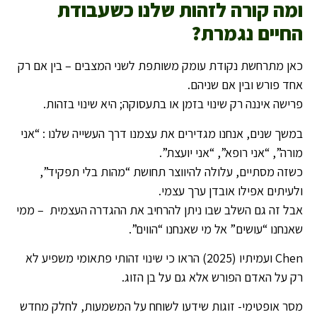
ומה קורה לזהות שלנו כשעבודת
החיים נגמרת
?
כאן מתרחשת נקודת עומק משותפת לשני המצבים – בין אם רק
אחד פורש ובין אם שניהם.
פרישה איננה רק שינוי בזמן או בתעסוקה; היא שינוי בזהות.
במשך שנים, אנחנו מגדירים את עצמנו דרך העשייה שלנו : “אני
מורה”, “אני רופא”, “אני יועצת”.
כשזה מסתיים, עלולה להיווצר תחושת “מהות בלי תפקיד”,
ולעיתים אפילו אובדן ערך עצמי.
אבל זה גם השלב שבו ניתן להרחיב את ההגדרה העצמית – ממי
שאנחנו “עושים” אל מי שאנחנו “הווים”.
Chen ועמיתיו (2025) הראו כי שינוי זהותי פתאומי משפיע לא
רק על האדם הפורש אלא גם על בן הזוג.
מסר אופטימי- זוגות שידעו לשוחח על המשמעות, לחלק מחדש