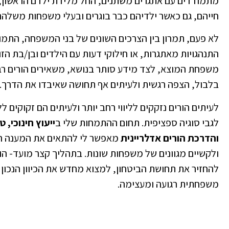
מתמודדים עם אתגרים משתנים, החל מלידת ילדם הראשון,
חייהם, גם כאשר ילדיהם כבר בוגרים ובעלי משפחות משלהם
לא פעם, תמרון בין הצרכים השונים של בני המשפחה, התמו
התנהגויות מאתגרות, או חילוקי דעות עם הילדים ובן/בת הזוג
משפחת המוצא, לצד מידע סותר בנושא, משאירים הורים רבי
בלבול, הצפה רגשית ולעיתים אף תחושה שאיבדו את הדרך.
לעיתים הורים נזקקים לליווי רחב יותר ולעיתים הם זקוקים ללי
לגבי סוגיה ספציפית. תחום ההתמחות שלי ב
ייעוץ חינוכי, 
והדרכת הורים אדלריינית
מאפשר לי להתאים את המענה הט
ולקשיים מגוונים של משפחות שונות. בתהליך קצר מועד- הו
להחזיר את תחושת הביטחון, למצוא מחדש את הכיוון הנכון 
משפחתית רגועה ומעצימה.