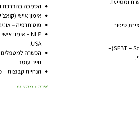
ות ומסייעת
הסמכה בהדרכת הור
אימון אישי (קואצ'
פוטותרפיה – אוני
ירת סיפור
USA.
(SFBT – Solution-focused Brief Therapy)–
.
חיים עומר.
הנחיית קבוצות – מ
רקע מקצועי
תפקידים בעבר