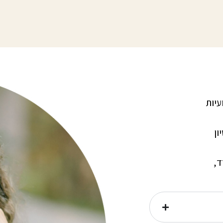
עיות
ון
ד,